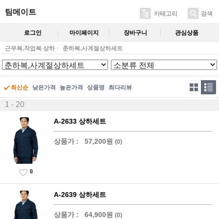
팀메이트
카테고리
검색
로그인
마이페이지
장바구니
관심상품
근무복,작업복 상하
춘하복,사계절상하세트
최신순
낮은가격
높은가격
상품명
최다리뷰
1 - 20
A-2633 상하세트
상품가 :
57,200원
(0)
0
A-2639 상하세트
상품가 :
64,900원
(0)